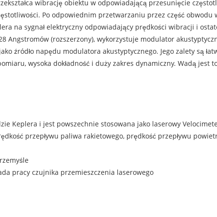
przekształca wibrację obiektu w odpowiadającą przesunięcie często
częstotliwości. Po odpowiednim przetwarzaniu przez część obwodu 
era na sygnał elektryczny odpowiadający prędkości wibracji i osta
328 Angstromów (rozszerzony), wykorzystuje modulator akustyptyczn
ko źródło napędu modulatora akustyptycznego. Jego zalety są łatw
 pomiaru, wysoka dokładność i duży zakres dynamiczny. Wadą jest 
dzie Keplera i jest powszechnie stosowana jako laserowy Velocimet
dkość przepływu paliwa rakietowego, prędkość przepływu powietr
rzemyśle
sada pracy czujnika przemieszczenia laserowego