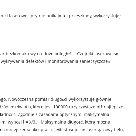
jniki laserowe sprytnie unikają tej przeszkody, wykorzystując
r bezkontaktowy na duże odległości. Czujniki laserowe są
 do wykrywania defektów i monitorowania zanieczyszczeń
nego. Nowoczesna pomiar długości wykorzystuje głównie
ródłem światła, które jest 100000 razy czystsze niż najlepsze
okładność. Zgodnie z zasadami optycznymi maksymalna
 nimi wynosi l = λ/δ。 Maksymalna długość, którą można
niejszenia akceptacji. Jeśli stosuje się laser gazowy helu,