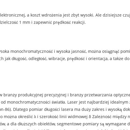
lektronicznej, a koszt wdrożenia jest zbyt wysoki. Ale dzisiejsze czu
dzielczość 1 mm i zapewnić prędkość reakcji.
wysoka monochromatyczność i wysoka jasność, można osiągnąć pomia
h jak długość, odległość, wibracje, prędkość i orientacja, a także
i w branży produkcyjnej precyzyjnej i branży przetwarzania optycz
e od monochromatyczności światła. Laser jest najbardziej idealnym ź
on-86). Dlatego pomiar długości lasera ma duży zakres i wysoką d
go można określić λ i szerokość linii widmowej δ Zależność między
w, a dla dłuższych obiektów, segmentowe pomiary są wymagane do zm