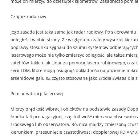
może on mierzyć do dziesiątek kilometrów. Zasadniczo pomiar
Czujnik radarowy
Jego zasada jest taka sama jak radar radiowy. Po skierowaniu 
odległości w obie strony. Ze względu na zalety wysokiej kieru
poprawy stosunku sygnału do szumu systemów odbierających i
laserowego może nie tylko zmierzyć odległość, ale także mier
satelitów, takich jak Lidar za pomocą lasera rubinowego, o za
serii LDM, które mogą osiągnąć dokładność na poziomie mikro
arsenidowe galu są często stosowane jako źródła światła dla
Pomiar wibracji laserowej
Mierzy prędkość wibracji obiektów na podstawie zasady Doppler
środka fali propagacyjnej, częstotliwość mierzona obserwatora 
źródłowego lub obserwatora. Różnica między zmierzoną częstotl
kierunkiem, przesunięcie częstotliwości dopplerowej FD = v/ λ