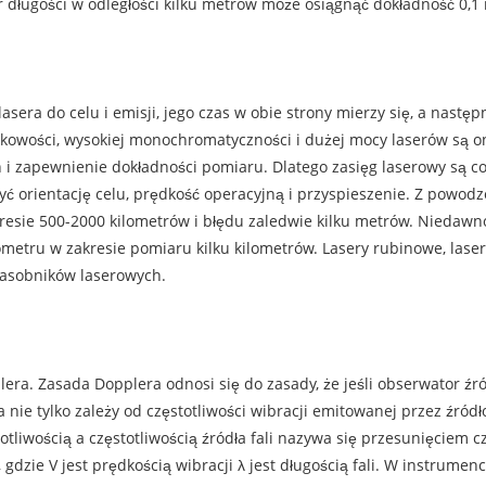
 długości w odległości kilku metrów może osiągnąć dokładność 0,1
lasera do celu i emisji, jego czas w obie strony mierzy się, a nast
nkowości, wysokiej monochromatyczności i dużej mocy laserów są one
 zapewnienie dokładności pomiaru. Dlatego zasięg laserowy są co
zyć orientację celu, prędkość operacyjną i przyspieszenie. Z powod
kresie 500-2000 kilometrów i błędu zaledwie kilku metrów. Niedawno 
metru w zakresie pomiaru kilku kilometrów. Lasery rubinowe, laser
 zasobników laserowych.
a. Zasada Dopplera odnosi się do zasady, że jeśli obserwator źródł
nie tylko zależy od częstotliwości wibracji emitowanej przez źródło 
iwością a częstotliwością źródła fali nazywa się przesunięciem czę
, gdzie V jest prędkością wibracji λ jest długością fali. W instrum