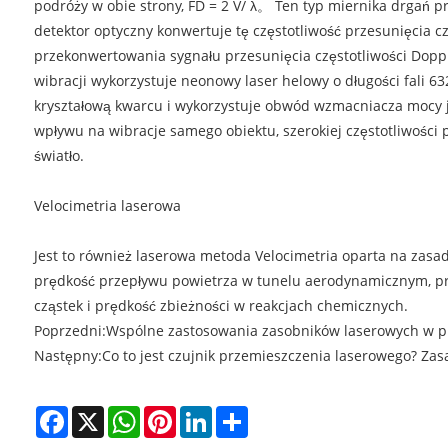
podróży w obie strony, FD = 2 V/ λ。 Ten typ miernika drgań 
detektor optyczny konwertuje tę częstotliwość przesunięcia 
przekonwertowania sygnału przesunięcia częstotliwości Doppl
wibracji wykorzystuje neonowy laser helowy o długości fali 6
kryształową kwarcu i wykorzystuje obwód wzmacniacza mocy ja
wpływu na wibracje samego obiektu, szerokiej częstotliwości
światło.
Velocimetria laserowa
Jest to również laserowa metoda Velocimetria oparta na zasa
prędkość przepływu powietrza w tunelu aerodynamicznym, prę
cząstek i prędkość zbieżności w reakcjach chemicznych.
Poprzedni:
Wspólne zastosowania zasobników laserowych w p
Następny:
Co to jest czujnik przemieszczenia laserowego? Za
Facebook
X
WhatsApp
Pinterest
LinkedIn
Share