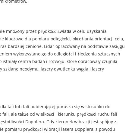
 mikrometrów.
ępnie mnożony przez prędkość światła w celu uzyskania
 kluczowe dla pomiaru odległości, określania orientacji celu,
raz bardziej cenione. Lidar opracowany na podstawie zasięgu
zeniem wykorzystano go do odległości i śledzenia sztucznych
istniały centra badań i rozwoju, które opracowały czujniki
y szklane neodymu, lasery dwutlenku węgla i lasery
a fali lub fali odbierającej porusza się w stosunku do
fali, ale także od wielkości i kierunku prędkości ruchu fali
stotliwości Dopplera. Gdy kierunek wibracji jest spójny z
encie pomiaru prędkości wibracji lasera Dopplera, z powodu