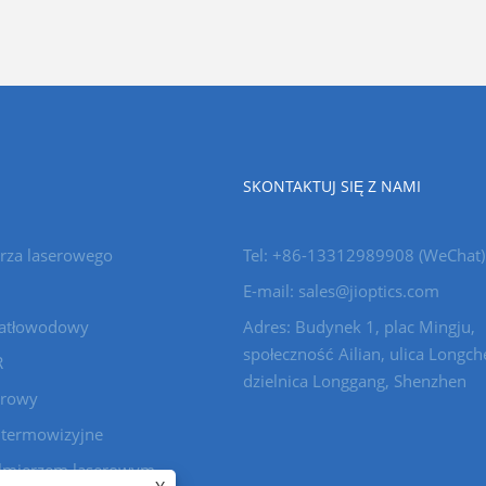
SKONTAKTUJ SIĘ Z NAMI
rza laserowego
Tel: +86-13312989908 (WeChat)
E-mail: sales@jioptics.com
iatłowodowy
Adres: Budynek 1, plac Mingju,
społeczność Ailian, ulica Longch
R
dzielnica Longgang, Shenzhen
erowy
termowizyjne
almierzem laserowym