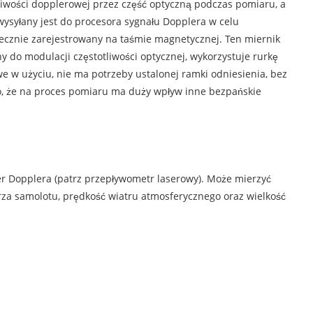
tliwości dopplerowej przez część optyczną podczas pomiaru, a
wysyłany jest do procesora sygnału Dopplera w celu
tecznie zarejestrowany na taśmie magnetycznej. Ten miernik
y do modulacji częstotliwości optycznej, wykorzystuje rurkę
e w użyciu, nie ma potrzeby ustalonej ramki odniesienia, bez
to, że na proces pomiaru ma duży wpływ inne bezpańskie
er Dopplera (patrz przepływometr laserowy). Może mierzyć
za samolotu, prędkość wiatru atmosferycznego oraz wielkość