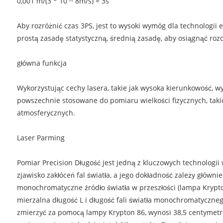
0,001 m/(3 * 10 ^ 8m/s) = 3s
Aby rozróżnić czas 3PS, jest to wysoki wymóg dla technologii e
prostą zasadę statystyczną, średnią zasadę, aby osiągnąć roz
główna funkcja
Wykorzystując cechy lasera, takie jak wysoka kierunkowość, 
powszechnie stosowane do pomiaru wielkości fizycznych, takic
atmosferycznych.
Laser Parming
Pomiar Precision Długość jest jedną z kluczowych technologi
zjawisko zakłóceń fal światła, a jego dokładność zależy główni
monochromatyczne źródło światła w przeszłości (lampa Krypt
mierzalna długość L i długość fali światła monochromatyczne
zmierzyć za pomocą lampy Krypton 86, wynosi 38,5 centymetró