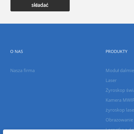
składać
O NAS
PRODUKTY
Nasza firma
Moduł dalmie
Laser
Żyroskop św
Kamera MWI
żyroskop las
Obrazowanie 
Lornetka z d