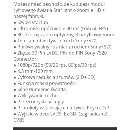
Możesz mieć pewność, że kupujesz moduł
cyfrowego światła Starlight o zoomie HD z
naszej fabryki.
● Szybki startup
● Ultra-niski opóźnienie 30 ms (tryb 60 FPS)
● 30 -krotny zoom optyczny, 32x cyfrowy zoom
● Ten sam obiektyw co ruch Sony7520;
● Porównywalny rozmiar z ruchem Sony7520;
● Złącze 30 Pin LVDS, PIN do PIN Sony 7520
Connector;
● 1080p/720p (50/25 fps, 60fps/30 fps)
● 4,3 mm-129 mm
● Cyfrowa redukcja szumów (2 D+ 3D)
● Funkcja maski prywatności
● Silne tłumienie światła
● Wykrywanie ruchu
● Przezroczystość mgły
● Protokoły wspierające na żywo, Peyco-D/P
● Wyjście wideo: LVDS, Ex-SDI (zagraniczne),
CVBS