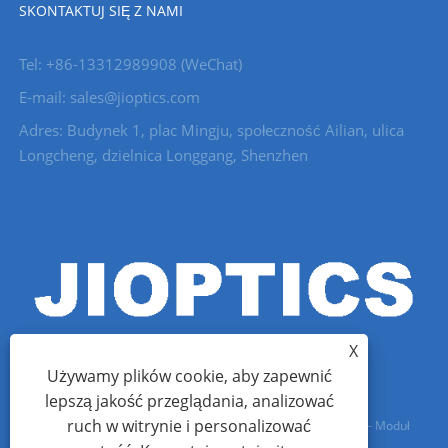
SKONTAKTUJ SIĘ Z NAMI
Tel: +86-13312989908 (WeChat)
E-mail: sales@jioptics.com
Adres: Budynek 1, plac Mingju, społeczność Ailian, ulica
Longcheng, dzielnica Longgang, Shenzhen
X
Używamy plików cookie, aby zapewnić
lepszą jakość przeglądania, analizować
ruch w witrynie i personalizować
Prawa autorskie © 2022 Shenzhen Jioptics Technology Co., Ltd – Moduł