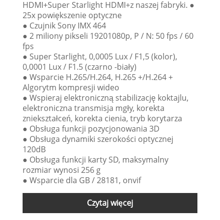
HDMI+Super Starlight HDMI+z naszej fabryki. ●
25x powiększenie optyczne
● Czujnik Sony IMX 464
● 2 miliony pikseli 19201080p, P / N: 50 fps / 60
fps
● Super Starlight, 0,0005 Lux / F1,5 (kolor),
0,0001 Lux / F1.5 (czarno -biały)
● Wsparcie H.265/H.264, H.265 +/H.264 +
Algorytm kompresji wideo
● Wspieraj elektroniczną stabilizację koktajlu,
elektroniczna transmisja mgły, korekta
zniekształceń, korekta cienia, tryb korytarza
● Obsługa funkcji pozycjonowania 3D
● Obsługa dynamiki szerokości optycznej
120dB
● Obsługa funkcji karty SD, maksymalny
rozmiar wynosi 256 g
● Wsparcie dla GB / 28181, onvif
Czytaj więcej