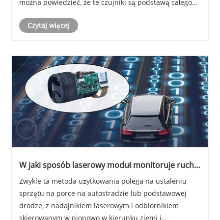
można powiedzieć, że te czujniki są podstawą całego
systemu IoT i właśnie z powodu czujników system IoT
Czytaj więcej
ma zawartość przekazywaną do „mózgu”.
W jaki sposób laserowy moduł monitoruje ruch
ruchu?
Zwykle ta metoda użytkowania polega na ustaleniu
sprzętu na porce na autostradzie lub podstawowej
drodze, z nadajnikiem laserowym i odbiornikiem
skierowanym w pionowo w kierunku ziemi i