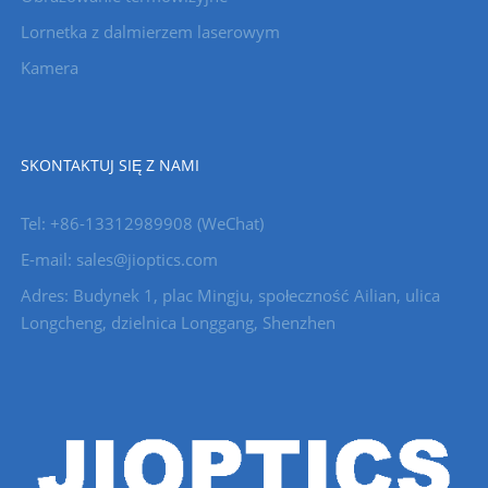
Lornetka z dalmierzem laserowym
Kamera
SKONTAKTUJ SIĘ Z NAMI
Tel: +86-13312989908 (WeChat)
E-mail: sales@jioptics.com
Adres: Budynek 1, plac Mingju, społeczność Ailian, ulica
Longcheng, dzielnica Longgang, Shenzhen