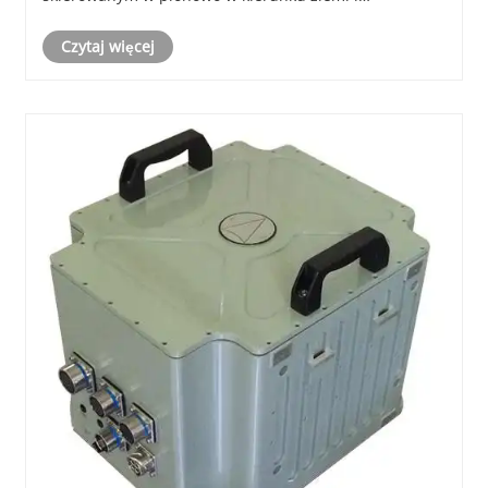
wyrównanych ze środkiem pasa. Gdy pojazd jeździ,
Czytaj więcej
czujnik odległości może wyświetlić względną wartość
zmiany zmierz......