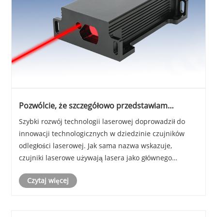
Pozwólcie, że szczegółowo przedstawiam
bezpieczeństwo lasera czujników pomiaru
Szybki rozwój technologii laserowej doprowadził do
odległości dla wszystkich
innowacji technologicznych w dziedzinie czujników
odległości laserowej. Jak sama nazwa wskazuje,
czujniki laserowe używają lasera jako głównego
materiału roboczego. Obecnie materiały do ​​pomiaru
Czytaj więcej
laserowego na rynku obejmują głównie lasery
półprzewo......