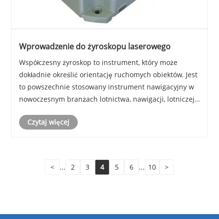
Wprowadzenie do żyroskopu laserowego
Współczesny żyroskop to instrument, który może
dokładnie określić orientację ruchomych obiektów. Jest
to powszechnie stosowany instrument nawigacyjny w
nowoczesnym branżach lotnictwa, nawigacji, lotniczej i
obronnej. Jego rozwój ma znaczące znaczenie
Czytaj więcej
strategiczne dla danego kraju przemysłowego, obro......
<
...
2
3
4
5
6
...
10
>