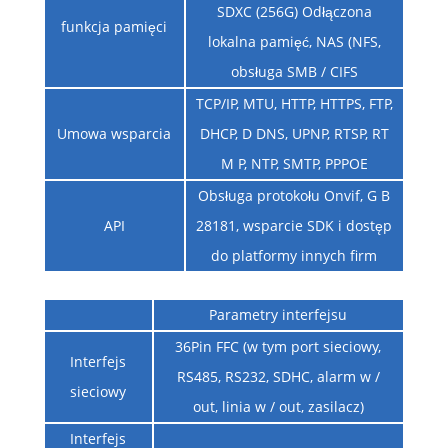
SDXC (256G) Odłączona
funkcja pamięci
lokalna pamięć, NAS (NFS,
obsługa SMB / CIFS
TCP/IP, MTU, HTTP, HTTPS, FTP,
Umowa wsparcia
DHCP, D DNS, UPNP, RTSP, RT
M P, NTP, SMTP, PPPOE
Obsługa protokołu Onvif, G B
API
28181, wsparcie SDK i dostęp
do platformy innych firm
Parametry interfejsu
36Pin FFC (w tym port sieciowy,
Interfejs
RS485, RS232, SDHC, alarm w /
sieciowy
out, linia w / out, zasilacz)
Interfejs