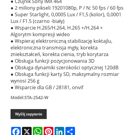
● Czujnik Sony IMX 464
● 2 miliony pikseli 19201080p, P / N: 50 fps / 60 fps
● Super Starlight, 0,0005 Lux / F1,5 (kolor), 0,0001
Lux / F1.5 (czarno -biały)
● Wsparcie H.265/H.264, H.265 +/H.264 +
Algorytm kompresji wideo
● Wspieraj elektroniczną stabilizację koktajlu,
elektroniczna transmisja mgły, korekta
zniekształceń, korekta cienia, tryb korytarza
● Obsługa funkcji pozycjonowania 3D
● Obsługa dynamiki szerokości optycznej 120dB
● Obsługa funkcji karty SD, maksymalny rozmiar
wynosi 256 g
● Wsparcie dla GB / 28181, onvif
Model:STA-2542-W
Wyślij zapytanie
Facebook
X
WhatsApp
Pinterest
LinkedIn
Share