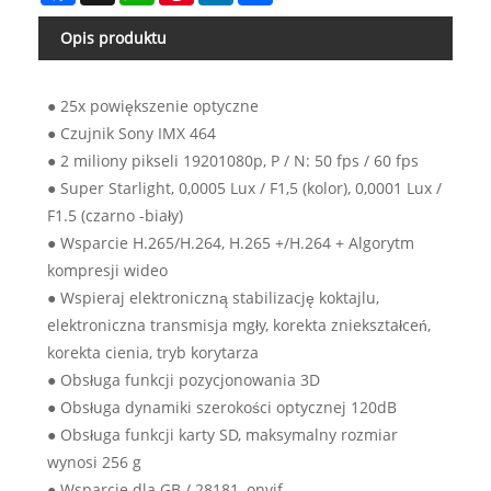
Opis produktu
● 25x powiększenie optyczne
● Czujnik Sony IMX 464
● 2 miliony pikseli 19201080p, P / N: 50 fps / 60 fps
● Super Starlight, 0,0005 Lux / F1,5 (kolor), 0,0001 Lux /
F1.5 (czarno -biały)
● Wsparcie H.265/H.264, H.265 +/H.264 + Algorytm
kompresji wideo
● Wspieraj elektroniczną stabilizację koktajlu,
elektroniczna transmisja mgły, korekta zniekształceń,
korekta cienia, tryb korytarza
● Obsługa funkcji pozycjonowania 3D
● Obsługa dynamiki szerokości optycznej 120dB
● Obsługa funkcji karty SD, maksymalny rozmiar
wynosi 256 g
● Wsparcie dla GB / 28181, onvif