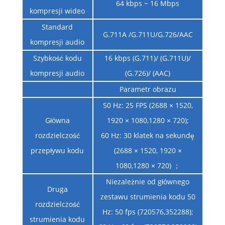
64 kbps ~ 16 Mbps
kompresji wideo
Standard
G.711A /G.711U/G.726/AAC
kompresji audio
Szybkość kodu
16 kbps (G.711)/ (G.711U)/
kompresji audio
(G.726)/ (AAC)
Parametr obrazu
50 Hz: 25 FPS (2688 × 1520,
Główna
1920 × 1080,1280 × 720);
rozdzielczość
60 Hz: 30 klatek na sekundę
przepływu kodu
(2688 × 1520, 1920 ×
1080,1280 × 720) ；
Niezależnie od głównego
Druga
zestawu strumienia kodu 50
rozdzielczość
Hz: 50 fps (720576,352288);
strumienia kodu