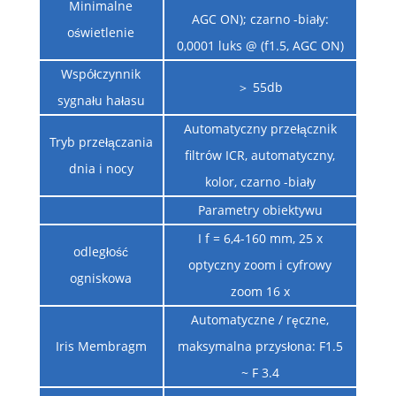
Minimalne
AGC ON); czarno -biały:
oświetlenie
0,0001 luks @ (f1.5, AGC ON)
Współczynnik
＞ 55db
sygnału hałasu
Automatyczny przełącznik
Tryb przełączania
filtrów ICR, automatyczny,
dnia i nocy
kolor, czarno -biały
Parametry obiektywu
I f = 6,4-160 mm, 25 x
odległość
optyczny zoom i cyfrowy
ogniskowa
zoom 16 x
Automatyczne / ręczne,
Iris Membragm
maksymalna przysłona: F1.5
~ F 3.4