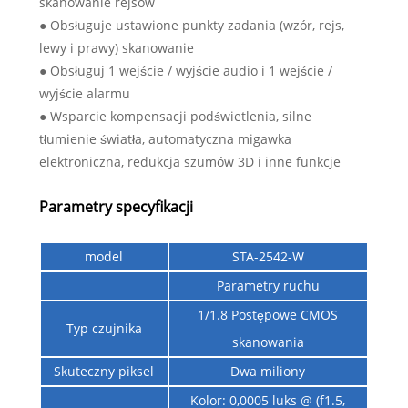
skanowanie rejsów
● Obsługuje ustawione punkty zadania (wzór, rejs,
lewy i prawy) skanowanie
● Obsługuj 1 wejście / wyjście audio i 1 wejście /
wyjście alarmu
● Wsparcie kompensacji podświetlenia, silne
tłumienie światła, automatyczna migawka
elektroniczna, redukcja szumów 3D i inne funkcje
Parametry specyfikacji
model
STA-2542-W
Parametry ruchu
1/1.8 Postępowe CMOS
Typ czujnika
skanowania
Skuteczny piksel
Dwa miliony
Kolor: 0,0005 luks @ (f1.5,