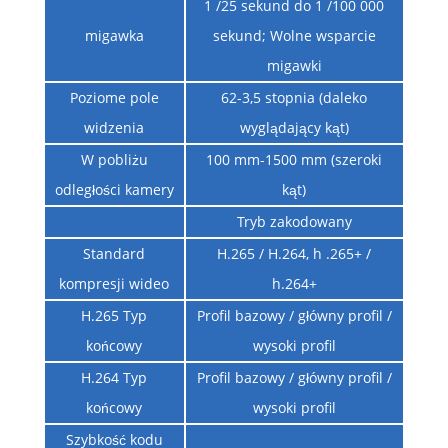
1 /25 sekund do 1 /100 000
migawka
sekund; Wolne wsparcie
migawki
Poziome pole
62-3,5 stopnia (daleko
widzenia
wyglądający kąt)
W pobliżu
100 mm-1500 mm (szeroki
odległości kamery
kąt)
Tryb zakodowany
Standard
H.265 / H.264, h .265+ /
kompresji wideo
h.264+
H.265 Typ
Profil bazowy / główny profil /
końcowy
wysoki profil
H.264 Typ
Profil bazowy / główny profil /
końcowy
wysoki profil
Szybkość kodu