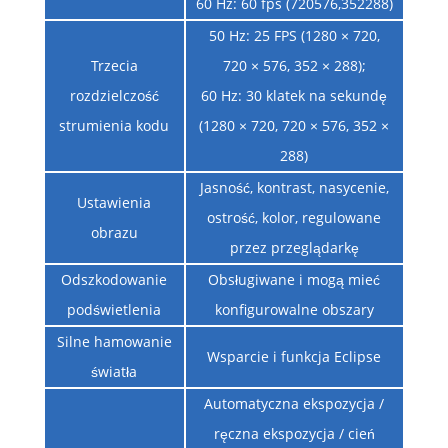
60 Hz: 60 fps (720576,352288)
50 Hz: 25 FPS (1280 × 720,
Trzecia
720 × 576, 352 × 288);
rozdzielczość
60 Hz: 30 klatek na sekundę
strumienia kodu
(1280 × 720, 720 × 576, 352 ×
288)
Jasność, kontrast, nasycenie,
Ustawienia
ostrość, kolor, regulowane
obrazu
przez przeglądarkę
Odszkodowanie
Obsługiwane i mogą mieć
podświetlenia
konfigurowalne obszary
Silne hamowanie
Wsparcie i funkcja Eclipse
światła
Automatyczna ekspozycja /
ręczna ekspozycja / cień