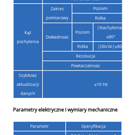
Poziom
Zakres
pomiarowy
Rolka
-
|Nachylenie|
Poziom
＜
Kąt
≤80°
Dokładność
pochylenia
Rolka
|Obróć|≤80°
＜
Rezolucja
Powtarzalność
Szybkość
aktualizacji
≤10 Hz
danych
Parametry elektryczne i wymiary mechaniczne
Parametr
Specyfikacja