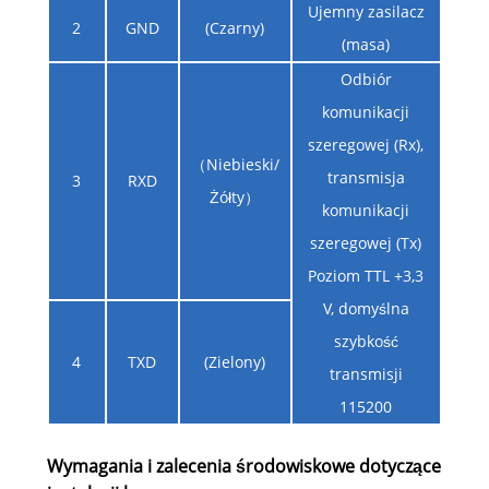
Ujemny zasilacz
2
GND
(Czarny)
(masa)
Odbiór
komunikacji
szeregowej (Rx),
（Niebieski/
transmisja
3
RXD
Żółty）
komunikacji
szeregowej (Tx)
Poziom TTL +3,3
V, domyślna
szybkość
4
TXD
(Zielony)
transmisji
115200
Wymagania i zalecenia środowiskowe dotyczące