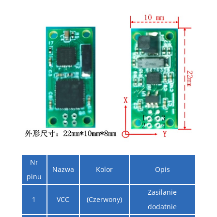
Nr
Nazwa
Kolor
Opis
pinu
Zasilanie
1
VCC
(Czerwony)
dodatnie