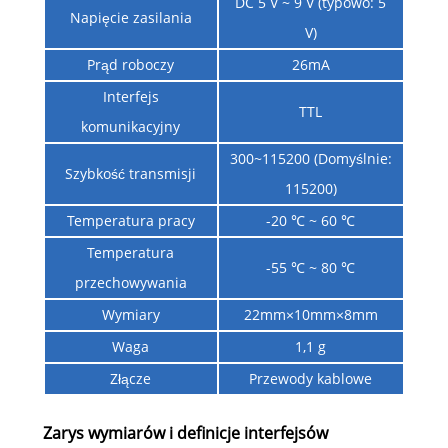
DC 5 V ~ 9 V (typowo: 5
Napięcie zasilania
V)
Prąd roboczy
26mA
Interfejs
TTL
komunikacyjny
300~115200 (Domyślnie:
Szybkość transmisji
115200)
Temperatura pracy
-20 ℃ ~ 60 ℃
Temperatura
-55 ℃ ~ 80 ℃
przechowywania
Wymiary
22mm×10mm×8mm
Waga
1,1 g
Złącze
Przewody kablowe
Zarys wymiarów i definicje interfejsów