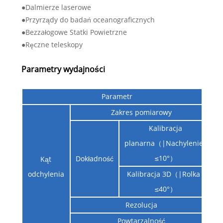
●Dalmierze laserowe
●Przyrządy do badań oceanograficznych
●Bezzałogowe Statki Powietrzne
●Ręczne teleskopy
Parametry wydajności
Parametr
S
Zakres pomiarowy
Kalibracja
planarna（|Nachylenie|
＜
≤10°）
Dokładność
Kąt
odchylenia
Kalibracja 3D（|Rolka|
＜
≤40°）
Rezolucja
Powtarzalność