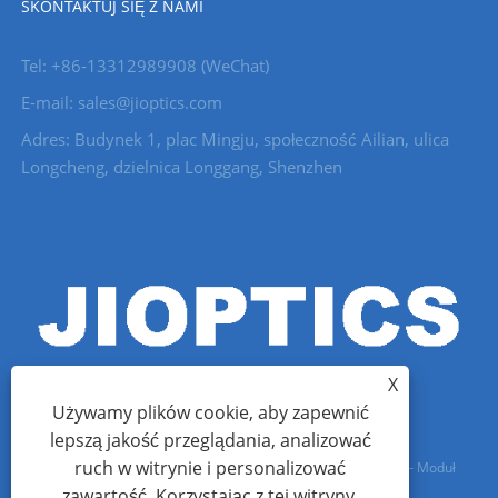
SKONTAKTUJ SIĘ Z NAMI
Tel: +86-13312989908 (WeChat)
E-mail: sales@jioptics.com
Adres: Budynek 1, plac Mingju, społeczność Ailian, ulica
Longcheng, dzielnica Longgang, Shenzhen
X
Używamy plików cookie, aby zapewnić
lepszą jakość przeglądania, analizować
ruch w witrynie i personalizować
Prawa autorskie © 2022 Shenzhen Jioptics Technology Co., Ltd – Moduł
zawartość. Korzystając z tej witryny,