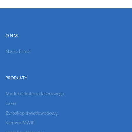
O NAS
Nasza firma
PRODUKTY
Moduł dalmierza laserowego
Laser
Żyroskop światłowodowy
Kamera MWIR