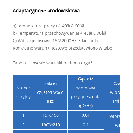
Adaptacyjność środowiskowa
a) temperatura pracy ï¼-40âï½ 60âã
b) Temperatura przechowywaniaï¼-45âï½ 70âã
C) Wibracje losowe: 15ï½2000Hz, 3 kierunki.
Konkretne warunki testowe przedstawiono w tabeli
Tabela 1 Losowe warunki badania drgań
Gęstość
Zakres
Czas
Numer
widmowa
częstotliwości
wibracji
seryjny
przyspieszenia
(Hz)
(min)
(g2/Hz)
1
15ï½190
0.01
Wibracje
2
190ï½210
0.1
we