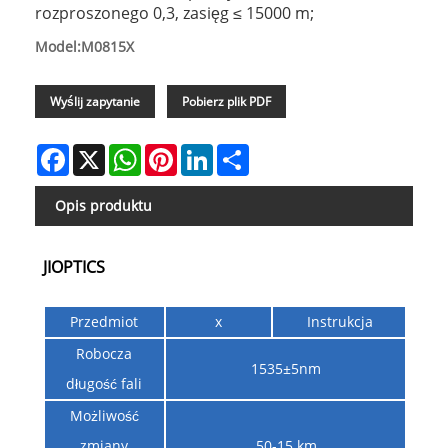
rozproszonego 0,3, zasięg ≤ 15000 m;
Model:M0815X
Wyślij zapytanie
Pobierz plik PDF
Facebook
X
WhatsApp
Pinterest
LinkedIn
Share
Opis produktu
JIOPTICS
Przedmiot
x
Instrukcja
Robocza
1535±5nm
długość fali
Możliwość
zmiany
50-15 km