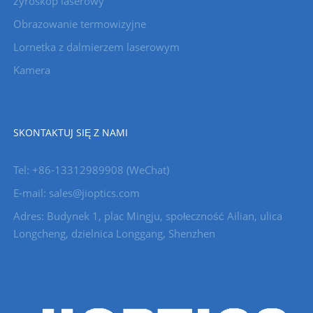
żyroskop laserowy
Obrazowanie termowizyjne
Lornetka z dalmierzem laserowym
Kamera
SKONTAKTUJ SIĘ Z NAMI
Tel: +86-13312989908 (WeChat)
E-mail: sales@jioptics.com
Adres: Budynek 1, plac Mingju, społeczność Ailian, ulica
Longcheng, dzielnica Longgang, Shenzhen