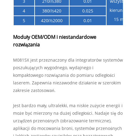
3
210ï½380
0.01
wszystkich
kierunkach
4
380ï½420
0.025
15 min
5
420ï½2000
0.01
Moduły OEM/ODM i niestandardowe
rozwiązania
M0815X jest przeznaczony dla integratorów systemów
poszukujących wygodnego, wydajnego i
kompaktowego rozwiązania do pomiaru odległości
laserem. Zapewnia niezawodne działanie w szerokim
zakresie zastosowań.
Jest bardzo mały, ultralekki, ma niskie zużycie energii i
może być mierzony na dużej odległości. Nadaje się do
urządzeń przenośnych (obrazowanie termiczne),
aplikacji do mocowania broni, systemów przenośnych
i lekkich zestawów czujników oraz bezzałogowych