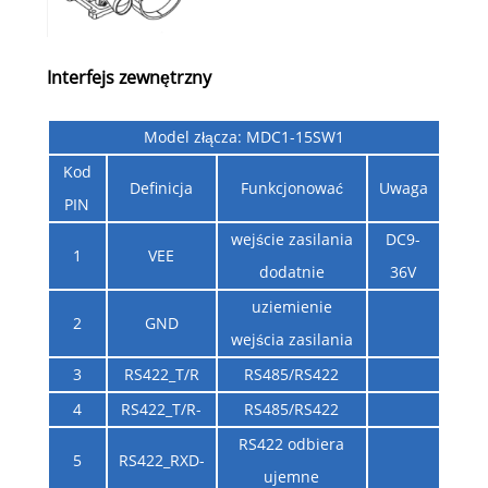
Interfejs zewnętrzny
Model złącza: MDC1-15SW1
Kod
Definicja
Funkcjonować
Uwaga
PIN
wejście zasilania
DC9-
1
VEE
dodatnie
36V
uziemienie
2
GND
wejścia zasilania
3
RS422_T/R
RS485/RS422
4
RS422_T/R-
RS485/RS422
RS422 odbiera
5
RS422_RXD-
ujemne