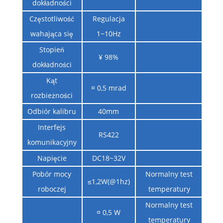
dokładności
Częstotliwość
Regulacja
wahająca się
1~10Hz
Stopień
¥ 98%
dokładności
Kąt
¤ 0,5 mrad
rozbieżności
Odbiór kalibru
40mm
Interfejs
RS422
komunikacyjny
Napięcie
DC18~32V
Pobór mocy
Normalny test
≤1,2W(@1hz)
roboczej
temperatury
Normalny test
¤ 0,5 W
temperatury