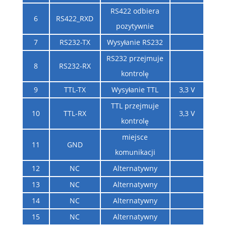
RS422 odbiera
6
RS422_RXD
pozytywnie
7
RS232-TX
Wysyłanie RS232
RS232 przejmuje
8
RS232-RX
kontrolę
9
TTL-TX
Wysyłanie TTL
3,3 V
TTL przejmuje
10
TTL-RX
3,3 V
kontrolę
miejsce
11
GND
komunikacji
12
NC
Alternatywny
13
NC
Alternatywny
14
NC
Alternatywny
15
NC
Alternatywny