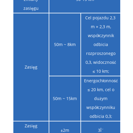
zasięgu
Cel pojazdu 2,3 ​​
m × 2,3 m,
współczynnik
50m ~ 8km
odbicia
rozproszonego
0,3, widoczność
Zasięg
≤ 10 km;
Energochłonność
≤ 20 km, cel o
50m ~ 15km
dużym
współczynniku
odbicia 0,3;
Zasięg
±2m
3Î´