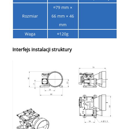
¤79 mm ×
Rozmiar
66 mm × 46
mm
Waga
¤120g
Interfejs instalacji struktury