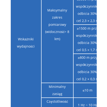
współczynniku
Maksymalny
odbicia 30%,
zakres
cel 2,3 × 2,3 m
pomiarowy
≥1500 m przy
(widoczność> 8
współczynniku
km)
Wskaźniki
odbicia 30%,
wydajności
cel 0,5 × 1,7 m
≥800 m przy
współczynniku
odbicia 30%,
cel 0,2 × 0,3 m
Minimalny
≤10 m
zasięg
Częstotliwość
1 Hz ~ 10 Hz