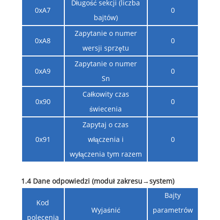
Długość sekcji (liczba
0xA7
0
bajtów)
Zapytanie o numer
0xA8
0
wersji sprzętu
Zapytanie o numer
0xA9
0
Sn
Całkowity czas
0x90
0
świecenia
Zapytaj o czas
0x91
włączenia i
0
wyłączenia tym razem
1.4 Dane odpowiedzi (moduł zakresu
→
system)
Bajty
Kod
Wyjaśnić
parametrów
polecenia