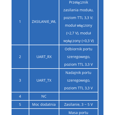
Przełącznik
zasilania modułu,
poziom TTL 3,3 V;
1
ZASILANIE_WŁ
moduł włączony
(>2,7 V), moduł
wyłączony (<0,3 V)
Odbiornik portu
2
UART_RX
szeregowego,
poziom TTL 3,3 V
Nadajnik portu
3
UART_TX
szeregowego,
poziom TTL 3,3 V
4
NC
5
Moc dodatnia
Zasilanie, 3 ~ 5 V
Masa portu