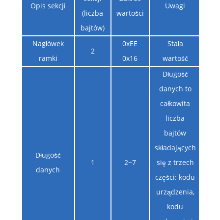
Opis sekcji
Uwagi
(liczba
wartości
bajtów)
Nagłówek
0xEE
Stała
2
ramki
0x16
wartość
Długość
danych to
całkowita
liczba
bajtów
składających
Długość
1
2~7
się z trzech
danych
części: kodu
urządzenia,
kodu