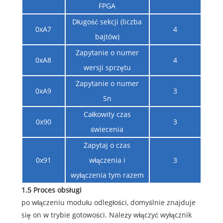
FPGA
Długość sekcji (liczba
0xA7
4
bajtów)
Zapytanie o numer
0xA8
4
wersji sprzętu
Zapytanie o numer
0xA9
3
Sn
Całkowity czas
0x90
3
świecenia
Zapytaj o czas
0x91
włączenia i
3
wyłączenia tym razem
1.5 Proces obsługi
po włączeniu modułu odległości, domyślnie znajduje
się on w trybie gotowości. Należy włączyć wyłącznik