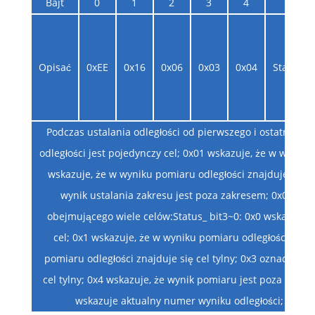
Bajt
0
1
2
3
4
5
Opisać
0xEE
0x16
0x06
0x03
0x04
Status
Podczas ustalania odległości od pierwszego i ostatniego 
odległości jest pojedynczy cel; 0x01 wskazuje, że w wyniku
wskazuje, że w wyniku pomiaru odległości znajduje się c
wynik ustalania zakresu jest poza zakresem; 0x05 z
obejmującego wiele celów:Status_ bit3~0: 0x0 wskazuje, ż
cel; 0x1 wskazuje, że w wyniku pomiaru odległości znajd
pomiaru odległości znajduje się cel tylny; 0x3 oznacza, że
cel tylny; 0x4 wskazuje, że wynik pomiaru jest poza zakre
wskazuje aktualny numer wyniku odległości; Zakres w