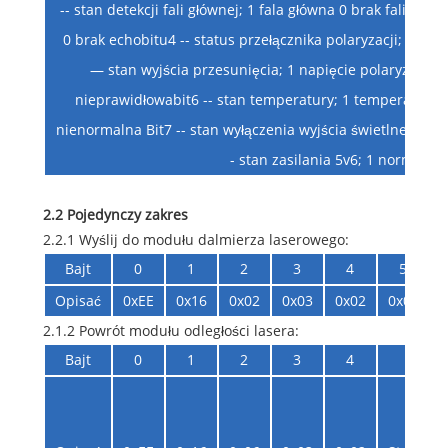
-- stan detekcji fali głównej; 1 fala główna 0 brak fali głów
0 brak echobitu4 -- status przełącznika polaryzacji; 1 prze
— stan wyjścia przesunięcia; 1 napięcie polaryzacji j
nieprawidłowabit6 -- stan temperatury; 1 temperatura 
nienormalna Bit7 -- stan wyłączenia wyjścia świetlnego; 1
- stan zasilania 5v6; 1 normalny
2.2 Pojedynczy zakres
2.2.1 Wyślij do modułu dalmierza laserowego:
Bajt
0
1
2
3
4
5
Opisać
0xEE
0x16
0x02
0x03
0x02
0x05
2.1.2 Powrót modułu odległości lasera:
Bajt
0
1
2
3
4
5