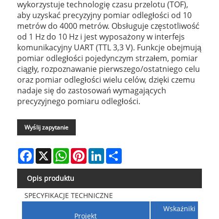
wykorzystuje technologię czasu przelotu (TOF),
aby uzyskać precyzyjny pomiar odległości od 10
metrów do 4000 metrów. Obsługuje częstotliwość
od 1 Hz do 10 Hz i jest wyposażony w interfejs
komunikacyjny UART (TTL 3,3 V). Funkcje obejmują
pomiar odległości pojedynczym strzałem, pomiar
ciągły, rozpoznawanie pierwszego/ostatniego celu
oraz pomiar odległości wielu celów, dzięki czemu
nadaje się do zastosowań wymagających
precyzyjnego pomiaru odległości.
Wyślij zapytanie
Facebook
X
WhatsApp
Pinterest
LinkedIn
Share
Opis produktu
SPECYFIKACJE TECHNICZNE
Wskaźniki
Projekt