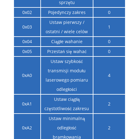
sprzętu
0x02
Pojedynczy zakres
0
Ustaw pierwszy /
0x03
1
ostatni / wiele celów
0x04
Ciągłe wahanie
0
0x05
Przestań się wahać
0
Ustaw szybkość
transmisji modułu
0xA0
4
laserowego pomiaru
odległości
Ustaw ciągłą
0xA1
2
częstotliwość zakresu
Ustaw minimalną
0xA2
odległość
2
bramkowania