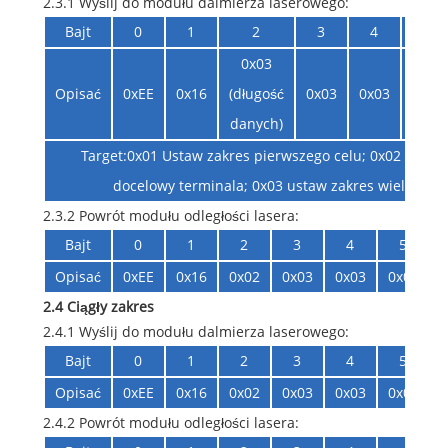
2.3.1 Wyślij do modułu dalmierza laserowego:
Bajt
0
1
2
3
4
5
0x03
Opisać
0xEE
0x16
(długość
0x03
0x03
Cel
danych)
Target:0x01 Ustaw zakres pierwszego celu; 0x02 ustaw
docelowy terminala; 0x03 ustaw zakres wielu celó
2.3.2 Powrót modułu odległości lasera:
Bajt
0
1
2
3
4
5
Opisać
0xEE
0x16
0x02
0x03
0x03
0x06
2.4 Ciągły zakres
2.4.1 Wyślij do modułu dalmierza laserowego:
Bajt
0
1
2
3
4
5
Opisać
0xEE
0x16
0x02
0x03
0x03
0x06
2.4.2 Powrót modułu odległości lasera: