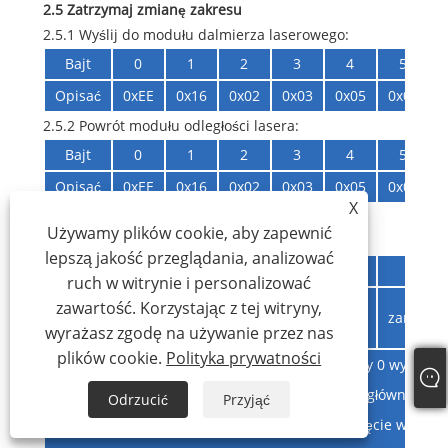
2.5 Zatrzymaj zmianę zakresu
2.5.1 Wyślij do modułu dalmierza laserowego:
Bajt
0
1
2
3
4
5
Opisać
0xEE
0x16
0x02
0x03
0x05
0x08
2.5.2 Powrót modułu odległości lasera:
Bajt
0
1
2
3
4
5
Opisać
0xEE
0x16
0x02
0x03
0x05
0x08
X
2.6 Anomalia zasięgu
Używamy plików cookie, aby zapewnić
Powrót modułu dalmierza laserowego:
lepszą jakość przeglądania, analizować
Bajt
0
1
2
3
4
5
ruch w witrynie i personalizować
zawartość. Korzystając z tej witryny,
Opisać
0xEE
0x16
0x06
0x03
0x06
zarezer
wyrażasz zgodę na używanie przez nas
plików cookie.
Polityka prywatności
Status1: bit0 -- Stan systemu FPGA; 1 normalny 0 wyjątek B
światła Bit2 -- stan detekcji fali głównej; 1 fala główna 0 b
Odrzucić
Przyjąć
-- status przełącznika polaryzacji; 1 przesunięcie włączo