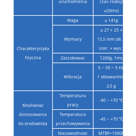
uruchomienia
czas reakcji
≤20ms)
Waga
≤ 141g
≤ 27 × 25 ×
Wymiary
15,5 mm (dł. ×
szer. × wys.)
Charakterystyka
fizyczna
Zaszokować
1200g, 1ms
5 ~ 50 ~ 5 Hz,
Wibracja
1 oktawa/min,
2,5 g
Temperatura
-40 ~ +70 ℃
pracy
Możliwość
dostosowania
Temperatura
-45 ~ +70 ℃
do środowiska
przechowywania
Niezawodność
MTBF>1500h