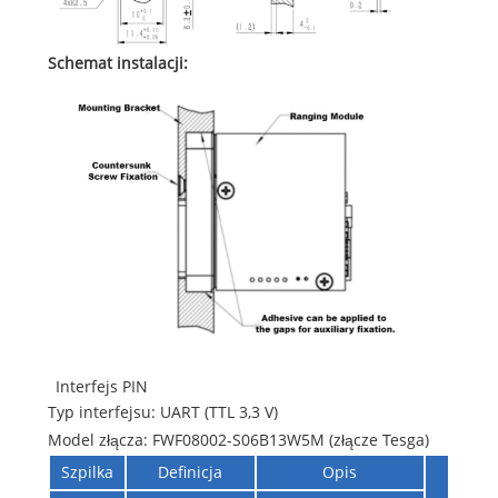
Schemat instalacji:
Interfejs PIN
Typ interfejsu: UART (TTL 3,3 V)
Model złącza: FWF08002-S06B13W5M (złącze Tesga)
Szpilka
Definicja
Opis