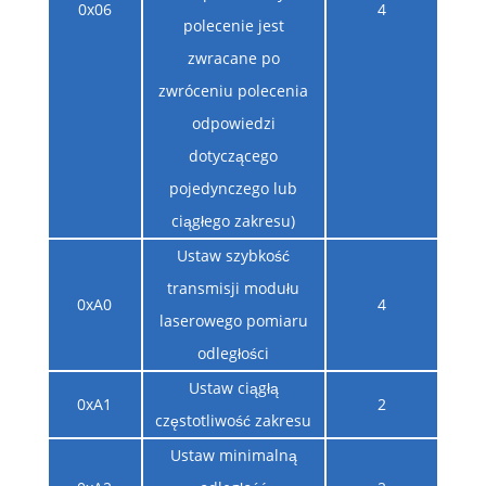
0x06
4
polecenie jest
zwracane po
zwróceniu polecenia
odpowiedzi
dotyczącego
pojedynczego lub
ciągłego zakresu)
Ustaw szybkość
transmisji modułu
0xA0
4
laserowego pomiaru
odległości
Ustaw ciągłą
0xA1
2
częstotliwość zakresu
Ustaw minimalną