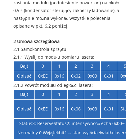
zasilania modułu (podniesienie power_on) na około
0,5 s (kondensator sterujący zakończy ładowanie), a
następnie można wykonać wszystkie polecenia
opisane w pkt. 6.2 poniżej.
2 Umowa szczegółowa
2.1 Samokontrola sprzętu
2.1.1 Wyślij do modułu pomiaru lasera:
Bajt
0
1
2
3
4
5
Opisać
0xEE
0x16
0x02
0x03
0x01
0x04
2.1.2 Powrót modułu odległości lasera:
Bajt
0
1
2
3
4
5
Opisać
0xEE
0x16
0x06
0x03
0x01
Stan3
Status3: ReserveStatus2: intensywność echa 0x00~0xFFSta
Normalny 0 Wyjątekbit1 -- stan wyjścia światła laserowego;