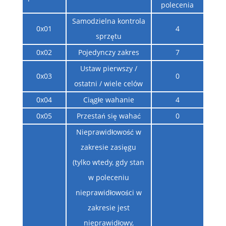
polecenia
Samodzielna kontrola
0x01
4
sprzętu
0x02
Pojedynczy zakres
7
Ustaw pierwszy /
0x03
0
ostatni / wiele celów
0x04
Ciągłe wahanie
4
0x05
Przestań się wahać
0
Nieprawidłowość w
zakresie zasięgu
(tylko wtedy, gdy stan
w poleceniu
nieprawidłowości w
zakresie jest
nieprawidłowy,