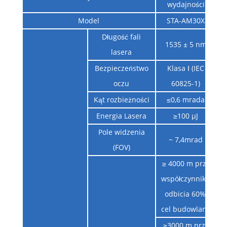
wydajności
Model
STA-AM30X
Długość fali
1535 ± 5 nm
lasera
Bezpieczeństwo
Klasa Ⅰ (IEC
oczu
60825-1)
Kąt rozbieżności
≤0,6 mrada
Energia Lasera
≥100 µJ
Pole widzenia
~ 7,4mrad
(FOV)
≥ 4000 m przy
współczynniku
odbicia 60%,
cel budowlany
≥3000 m przy