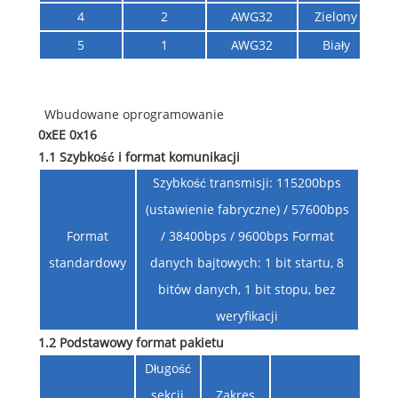
4
2
AWG32
Zielony
5
1
AWG32
Biały
Wbudowane oprogramowanie
0xEE 0x16
1.1 Szybkość i format komunikacji
Szybkość transmisji: 115200bps
(ustawienie fabryczne) / 57600bps
Format
/ 38400bps / 9600bps Format
standardowy
danych bajtowych: 1 bit startu, 8
bitów danych, 1 bit stopu, bez
weryfikacji
1.2 Podstawowy format pakietu
Długość
sekcji
Zakres