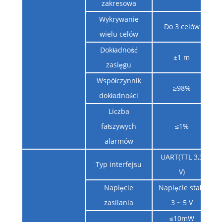
zakresowa
Wykrywanie
Do 3 celów
wielu celów
Dokładność
±1 m
zasięgu
Współczynnik
≥98%
dokładności
Liczba
fałszywych
≤1%
alarmów
UART(TTL 3,3
Typ interfejsu
V)
Napięcie
Napięcie stałe
zasilania
3 ~ 5 V
≤10mW