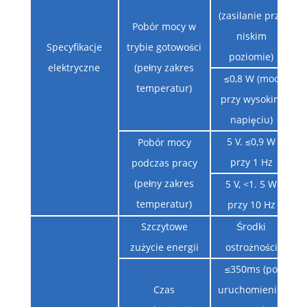
(zasilanie przy
Pobór mocy w
niskim
Specyfikacje
trybie gotowości
poziomie)
elektryczne
(pełny zakres
≤0,8 W (moc
temperatur)
przy wysokim
napięciu)
5 V. ≤0,9 W
Pobór mocy
przy 1 Hz
podczas pracy
(pełny zakres
5 V, <1. 5 W
temperatur)
przy 10 Hz
Szczytowe
Środki
zużycie energii
ostrożności
≤350ms (po
Czas
uruchomieniu,