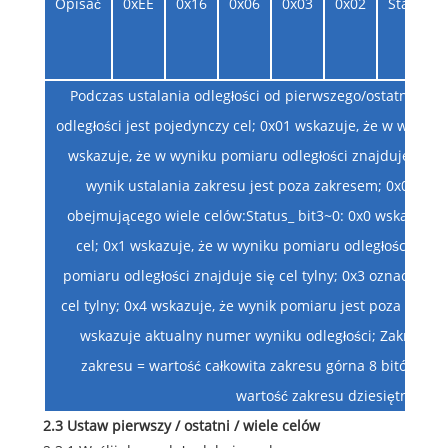
Opisać
0xEE
0x16
0x06
0x03
0x02
Status
Podczas ustalania odległości od pierwszego/ostatniego c
odległości jest pojedynczy cel; 0x01 wskazuje, że w wyniku
wskazuje, że w wyniku pomiaru odległości znajduje się c
wynik ustalania zakresu jest poza zakresem; 0x05 z
obejmującego wiele celów:Status_ bit3~0: 0x0 wskazuje, ż
cel; 0x1 wskazuje, że w wyniku pomiaru odległości znajd
pomiaru odległości znajduje się cel tylny; 0x3 oznacza, że
cel tylny; 0x4 wskazuje, że wynik pomiaru jest poza zakre
wskazuje aktualny numer wyniku odległości; Zakres wart
zakresu = wartość całkowita zakresu górna 8 bitów × 25
wartość zakresu dziesiętnego bi
2.3 Ustaw pierwszy / ostatni / wiele celów