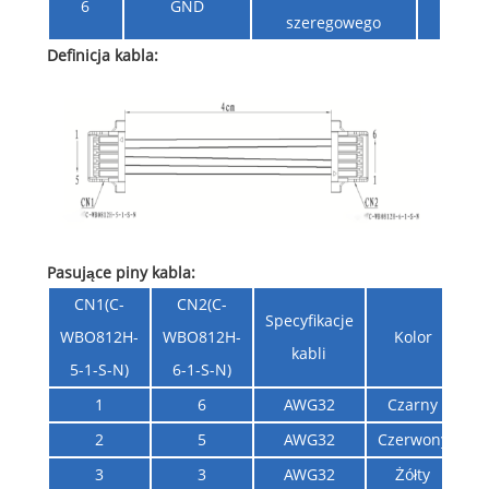
6
GND
szeregowego
Definicja kabla:
Pasujące piny kabla:
CN1(C-
CN2(C-
Specyfikacje
WBO812H-
WBO812H-
Kolor
kabli
5-1-S-N)
6-1-S-N)
1
6
AWG32
Czarny
2
5
AWG32
Czerwony
3
3
AWG32
Żółty