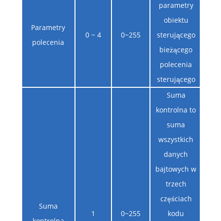
parametry
obiektu
Parametry
0 ~ 4
0~255
sterującego
polecenia
bieżącego
polecenia
sterującego
Suma
kontrolna to
suma
wszystkich
danych
bajtowych w
trzech
częściach
Suma
1
0~255
kodu
kontrolna