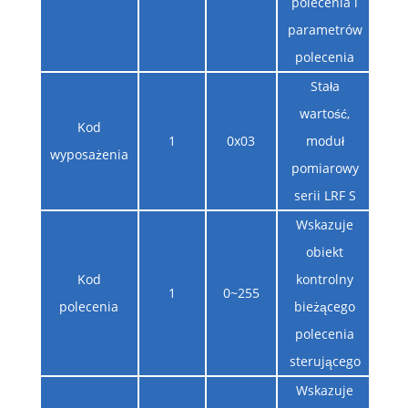
polecenia i
parametrów
polecenia
Stała
wartość,
Kod
1
0x03
moduł
wyposażenia
pomiarowy
serii LRF S
Wskazuje
obiekt
Kod
kontrolny
1
0~255
polecenia
bieżącego
polecenia
sterującego
Wskazuje