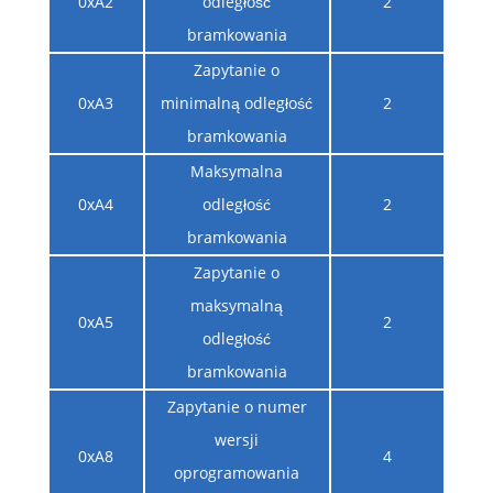
0xA2
odległość
2
bramkowania
Zapytanie o
0xA3
minimalną odległość
2
bramkowania
Maksymalna
0xA4
odległość
2
bramkowania
Zapytanie o
maksymalną
0xA5
2
odległość
bramkowania
Zapytanie o numer
wersji
0xA8
4
oprogramowania