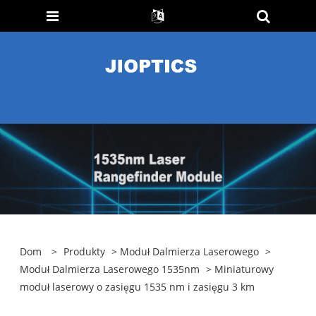
Dom
>
Produkty
>
Moduł Dalmierza Laserowego
>
Moduł Dalmierza Laserowego 1535nm
> Miniaturowy
moduł laserowy o zasięgu 1535 nm i zasięgu 3 km