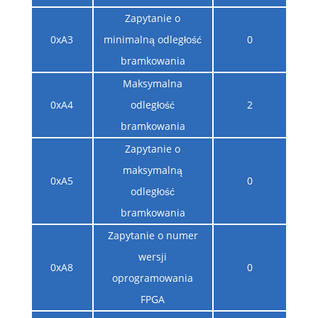
Zapytanie o
0xA3
minimalną odległość
0
bramkowania
Maksymalna
0xA4
odległość
2
bramkowania
Zapytanie o
maksymalną
0xA5
0
odległość
bramkowania
Zapytanie o numer
wersji
0xA8
0
oprogramowania
FPGA