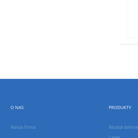
O NAS
PRODUKTY
Nasza firma
Moduł dalmie
Laser