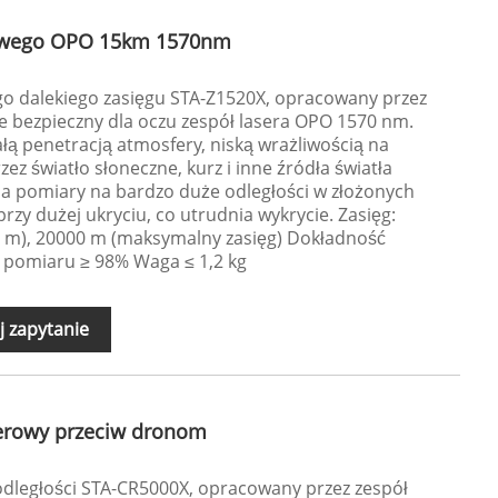
rowego OPO 15km 1570nm
o dalekiego zasięgu STA-Z1520X, opracowany przez
uje bezpieczny dla oczu zespół lasera OPO 1570 nm.
łą penetracją atmosfery, niską wrażliwością na
z światło słoneczne, kurz i inne źródła światła
ia pomiary na bardzo duże odległości w złożonych
rzy dużej ukryciu, co utrudnia wykrycie. Zasięg:
,3 m), 20000 m (maksymalny zasięg) Dokładność
 pomiaru ≥ 98% Waga ≤ 1,2 kg
j zapytanie
erowy przeciw dronom
dległości STA-CR5000X, opracowany przez zespół