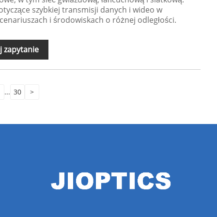
yczące szybkiej transmisji danych i wideo w
enariuszach i środowiskach o różnej odległości.
j zapytanie
...
30
>