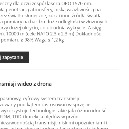
pieczny dla oczu zespół lasera OPO 1570 nm.
łą penetracją atmosfery, niską wrażliwością na
z światło słoneczne, kurz i inne źródła światła
ia pomiary na bardzo duże odległości w złożonych
rzy dużej ukryciu, co utrudnia wykrycie. Zasięg:
 m), 10000 m (cele NATO 2,3 x 2,3 m) Dokładność
 pomiaru ≥ 98% Waga ≤ 1,2 kg
j zapytanie
nsmisji wideo z drona
kopasmowy, cyfrowy system transmisji
zowany pod kątem zastosowań w sprzęcie
wykorzystuje technologie takie jak różnorodność
FDM, TDD i korekcja błędów w przód.
niezawodnością transmisji, niskimi opóźnieniami i
iowe, w tym sieć gwiazdową, łańcuchową i siatkową.