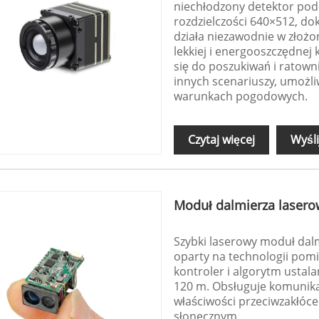
niechłodzony detektor podc
rozdzielczości 640×512, do
działa niezawodnie w złożon
lekkiej i energooszczędnej k
się do poszukiwań i ratowni
innych scenariuszy, umożl
warunkach pogodowych.
Czytaj więcej
Wyśli
Moduł dalmierza laser
Szybki laserowy moduł dal
oparty na technologii pom
kontroler i algorytm ustala
120 m. Obsługuje komunika
właściwości przeciwzakłóce
słonecznym.