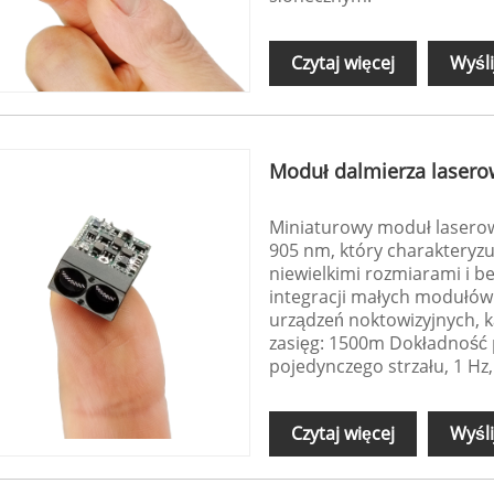
Czytaj więcej
Wyśli
Moduł dalmierza lasero
Miniaturowy moduł lasero
905 nm, który charakteryzu
niewielkimi rozmiarami i 
integracji małych modułów
urządzeń noktowizyjnych, 
zasięg: 1500m Dokładność 
pojedynczego strzału, 1 Hz
Czytaj więcej
Wyśli