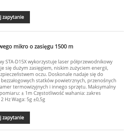
j zapytanie
wego mikro o zasięgu 1500 m
wy STA-D15X wykorzystuje laser półprzewodnikowy
je się dużym zasięgiem, niskim zużyciem energii,
bezpieczeństwem oczu. Doskonale nadaje się do
 bezzałogowych statków powietrznych, przenośnych
kamer termowizyjnych i innego sprzętu. Maksymalny
pomiaru: ± 1m Częstotliwość wahania: zakres
, 2 Hz Waga: 5g ±0,5g
j zapytanie