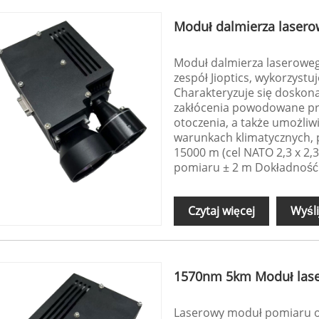
Moduł dalmierza lase
Moduł dalmierza laseroweg
zespół Jioptics, wykorzyst
Charakteryzuje się doskona
zakłócenia powodowane prze
otoczenia, a także umożliw
warunkach klimatycznych, p
15000 m (cel NATO 2,3 x 2
pomiaru ± 2 m Dokładność
Czytaj więcej
Wyśli
1570nm 5km Moduł las
Laserowy moduł pomiaru o