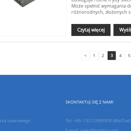
Może spełnić wymagania dot
różnorodnych, złożonych sc
Czytaj więcej
Wyśli
<
1
2
3
4
5
SKONTAKTUJ SIĘ Z NAMI
rza laserowego
Tel: +86-13312989908 (WeChat)
E-mail: sales@jioptics.com