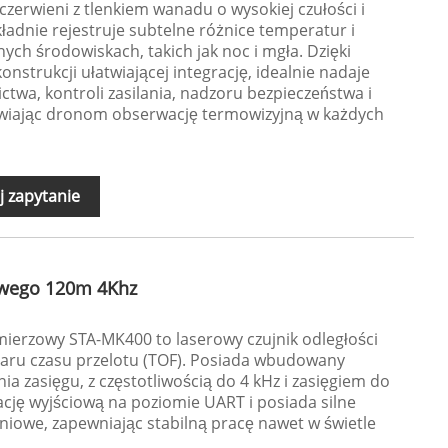
zerwieni z tlenkiem wanadu o wysokiej czułości i
kładnie rejestruje subtelne różnice temperatur i
ych środowiskach, takich jak noc i mgła. Dzięki
onstrukcji ułatwiającej integrację, idealnie nadaje
ctwa, kontroli zasilania, nadzoru bezpieczeństwa i
iwiając dronom obserwację termowizyjną w każdych
j zapytanie
owego 120m 4Khz
mierzowy STA-MK400 to laserowy czujnik odległości
iaru czasu przelotu (TOF). Posiada wbudowany
nia zasięgu, z częstotliwością do 4 kHz i zasięgiem do
cję wyjściową na poziomie UART i posiada silne
niowe, zapewniając stabilną pracę nawet w świetle