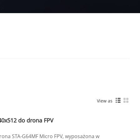
View as
40x512 do drona FPV
rona STA-G64MF Micro FPV, wyposażona w